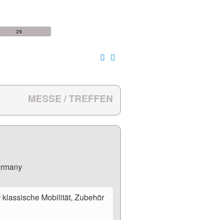
15
16
22
23
29
30
MESSE / TREFFEN
ermany
klassische Mobilität, Zubehör