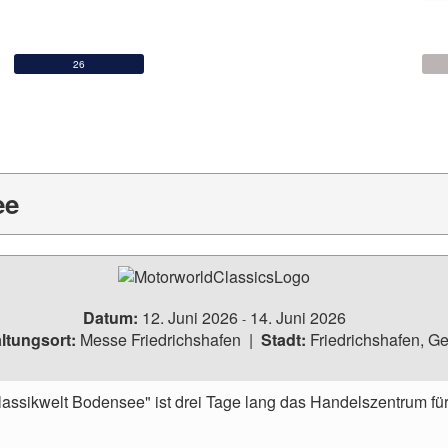
12
13
14
19
20
21
26
27
28
ee
Datum:
12. Juni 2026
14. Juni 2026
-
ltungsort:
Messe Friedrichshafen
|
Stadt:
Friedrichshafen, G
assikwelt Bodensee" ist drei Tage lang das Handelszentrum für 