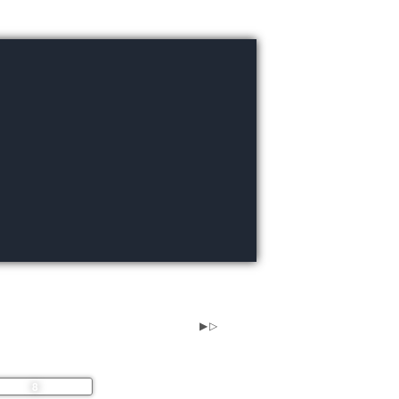
Sa
So
1
2
8
9