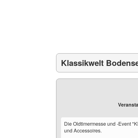
10
11
17
18
24
25
31
Klassikwelt Bodens
Veransta
Die Oldtimermesse und -Event "Kl
und Accessoires.