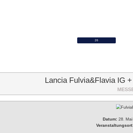
Mo
Di
Mi
3
4
5
10
11
12
17
18
19
24
25
26
31
Lancia Fulvia&Flavia IG 
MESSE
Datum:
28. Mai
Veranstaltungsort