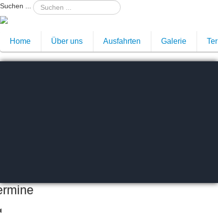
ous
revious
Suchen ...
Month
Home
Über uns
Ausfahrten
Galerie
Te
ermine
Aug