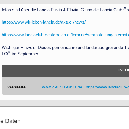
Infos sind über die Lancia Fulvia & Flavia IG und die Lancia Club Ö
https://www.wir-leben-lancia.de/aktuell/news/
https://www.lanciaclub-oesterreich.at/termine/veranstaltung/internati
Wichtiger Hinweis: Dieses gemeinsame und länderübergreifende Tref
LCÖ im September!
INFO
Webseite
www.ig-fulvia-flavia.de / https://www.lanciaclub-
le Daten