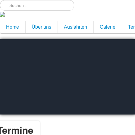
ar
Month
Month
Year
Home
Über uns
Ausfahrten
Galerie
Te
Termine